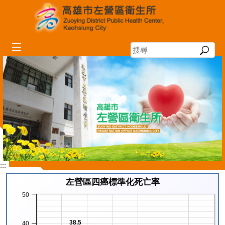
跳到主要內容區塊
搜
尋
:::
左營區四癌標準化死亡率
50
38.5
40