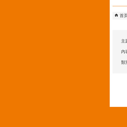
首
主
內
類