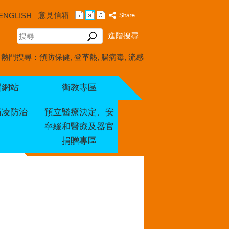
意見信箱
ENGLISH
搜
進階搜尋
尋
熱門搜尋：
預防保健
登革熱
腸病毒
流感
關網站
衛教專區
霸凌防治
預立醫療決定、安
寧緩和醫療及器官
捐贈專區