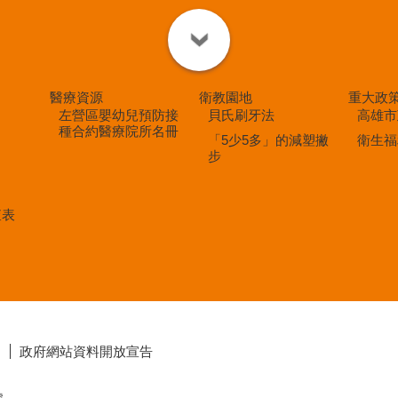
▼關閉
醫療資源
衛教園地
重大政
左營區嬰幼兒預防接
貝氏刷牙法
高雄市
種合約醫療院所名冊
「5少5多」的減塑撇
衛生福
步
查表
明
政府網站資料開放宣告